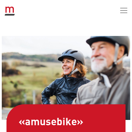
«amusebike»