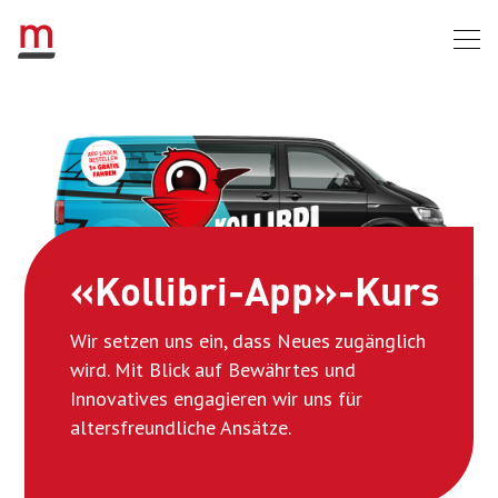
«Kollibri-App»-Kurs
Wir setzen uns ein, dass Neues zugänglich
wird. Mit Blick auf Bewährtes und
Innovatives engagieren wir uns für
altersfreundliche Ansätze.