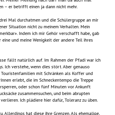
 – er betrifft einen ja dann nicht mehr.
e drei Mal durchatmen und die Schülergruppe an mir
ener Situation nicht zu meinem Verhalten. Mein
erkbar». Indem ich mir Gehör verschafft habe, gab
r eine und meine Wenigkeit der andere Teil ihres
se fällt natürlich auf. Im Rahmen der Pfadi war ich
s. Ich verstehe, wenn dies stört. Aber genauso
e Touristenfamilien mit Schränken als Koffer und
rInnen erlebt, die im Schneckentempo die Treppe
rsperren, oder schon fünf Minuten vor Ankunft
 Rucksäcke zusammensuchen, und beim abrupten
rlieren. Ich plädiere hier dafür, Toleranz zu üben.
u. Allerdings hat diese ihre Grenzen. Als ehemalige,