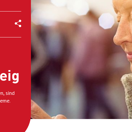
eig
n, sind
ueme.