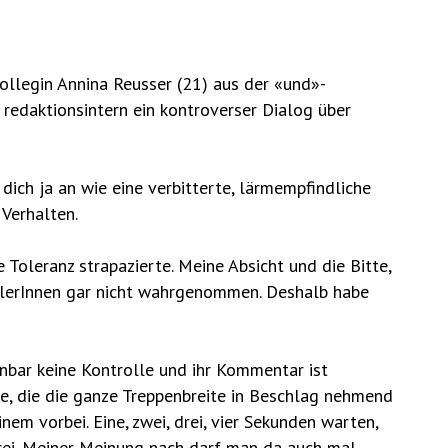
ollegin Annina Reusser (21) aus der «und»-
 redaktionsintern ein kontroverser Dialog über
dich ja an wie eine verbitterte, lärmempfindliche
 Verhalten.
 Toleranz strapazierte. Meine Absicht und die Bitte,
ülerInnen gar nicht wahrgenommen. Deshalb habe
enbar keine Kontrolle und ihr Kommentar ist
sse, die die ganze Treppenbreite in Beschlag nehmend
inem vorbei. Eine, zwei, drei, vier Sekunden warten,
frei. Meiner Meinung nach darf man da auch mal