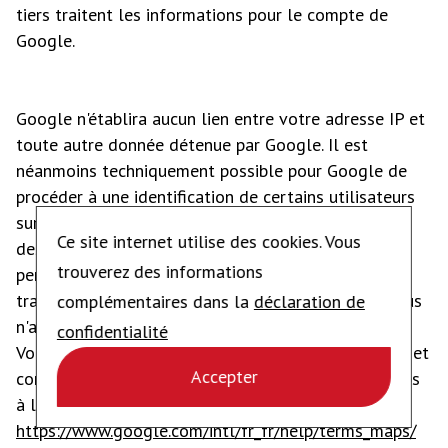
tiers traitent les informations pour le compte de
Google.
Google n'établira aucun lien entre votre adresse IP et
toute autre donnée détenue par Google. Il est
néanmoins techniquement possible pour Google de
procéder à une identification de certains utilisateurs
sur la base des données reçues. Il est possible que
Ce site internet utilise des cookies. Vous
des données personnelles et des profils de
trouverez des informations
personnalité des utilisateurs du site Internet soient
traités par Google à d'autres fins sur lesquelles nous
complémentaires dans la
déclaration de
n'avons et ne pouvons avoir aucune influence.
confidentialité
Vous pouvez consulter les règles de confidentialité et
Accepter
conditions d’utilisation de Google pour Google Maps
à l'adresse
https://www.google.com/intl/fr_fr/help/terms_maps/