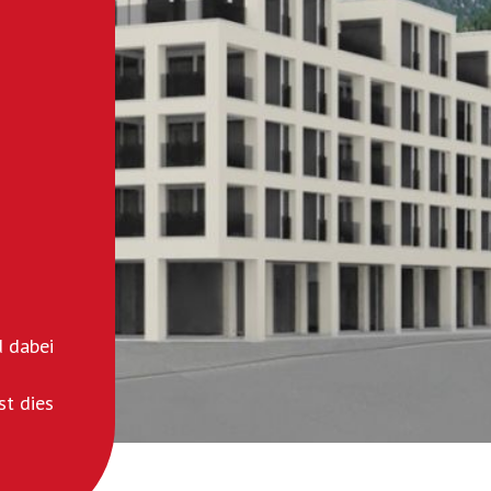
d dabei
st dies