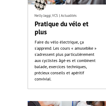
Nelly Jaggi, VCS
Actualités
Pratique du vélo et
plus
Faire du vélo électrique, ça
s’apprend. Les cours « amusebike »
s’adressent plus particulièrement
aux cyclistes âgé-es et combinent
balade, exercices techniques,
précieux conseils et apéritif
convivial.