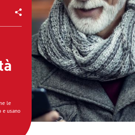
tà
me le
o e usano